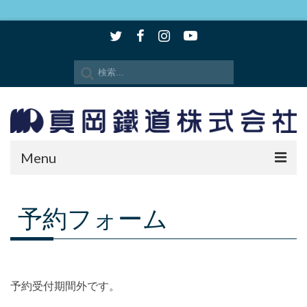
Menu
時刻表・路線図
予約フォーム
SLもおか
SLキューロク館
観光情報
予約受付期間外です。