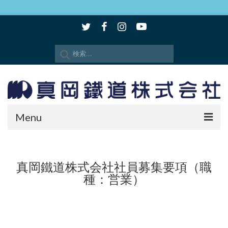
Menu
時刻表・路線図
真岡鐵道株式会社社員募集要項（職
SLもおか
種：営業）
SLキューロク館
観光情報