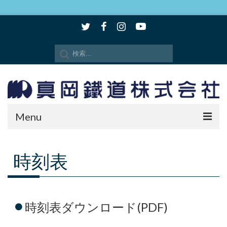
Menu
時刻表・路線図
時刻表
SLもおか
SLキューロク館
時刻表ダウンロード(PDF)
観光情報