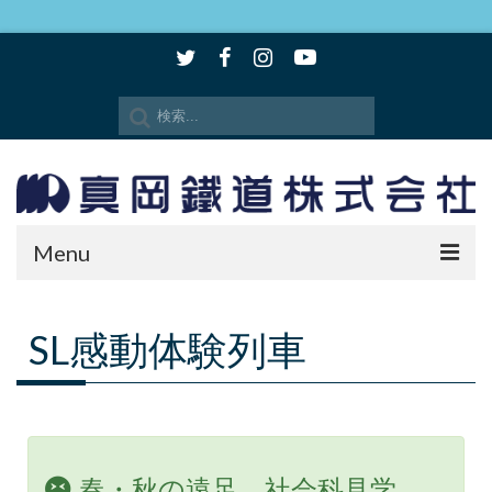
Menu
時刻表・路線図
SL感動体験列車
SLもおか
SLキューロク館
観光情報
春・秋の遠足、社会科見学、