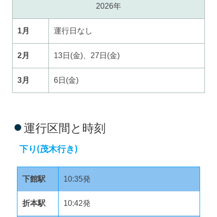
2026年
1月
運行日なし
2月
13日(金)、27日(金)
3月
6日(金)
運行区間と時刻
下り(茂木行き)
下館駅
10:35発
折本駅
10:42発