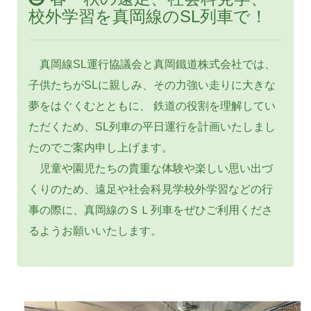
採用情報
校外学習を真岡線のSL列車で！
会社概要
お問い合わせ
真岡線SL運行協議会と真岡鐵道株式会社では、
サイトポリシー
子供たちがSLに親しみ、その力強い走りに大きな
夢をはぐくむとともに、 鉄道の役割を理解してい
ただくため、SL列車の平日運行を計画いたしまし
たのでご案内申し上げます。
児童や園児たちの貴重な体験や楽しい思い出づ
くりのため、遠足や社会科見学校外学習などの行
事の際に、真岡線のＳＬ列車をぜひご利用くださ
るようお願いいたします。