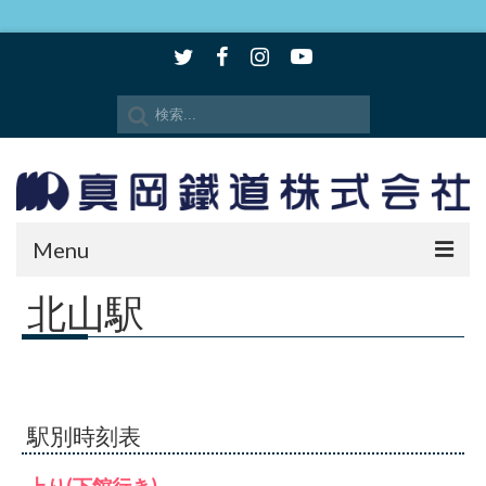
Menu
北山駅
時刻表・路線図
SLもおか
SLキューロク館
駅別時刻表
観光情報