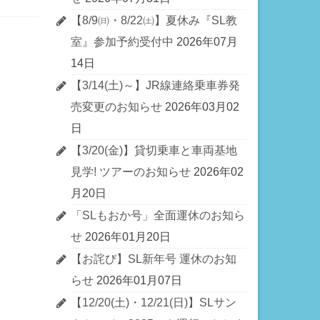
【8/9㈰・8/22㈯】夏休み『SL教
室』参加予約受付中
2026年07月
14日
【3/14(土)～】JR線連絡乗車券発
売変更のお知らせ
2026年03月02
日
【3/20(金)】貸切乗車と車両基地
見学! ツアーのお知らせ
2026年02
月20日
「SLもおか号」全面運休のお知ら
せ
2026年01月20日
【お詫び】SL新年号 運休のお知
らせ
2026年01月07日
【12/20(土)・12/21(日)】SLサン