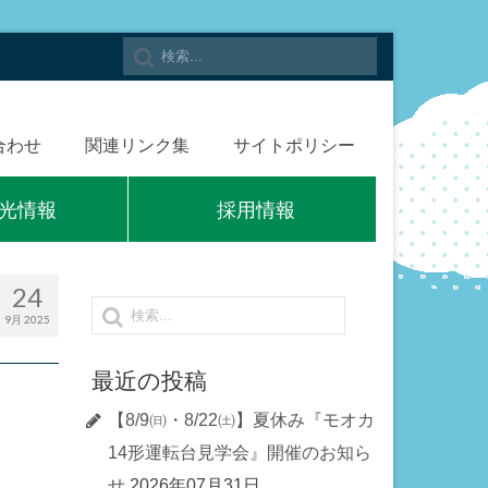
合わせ
関連リンク集
サイトポリシー
光情報
採用情報
24
9月 2025
最近の投稿
【8/9㈰・8/22㈯】夏休み『モオカ
14形運転台見学会』開催のお知ら
せ
2026年07月31日