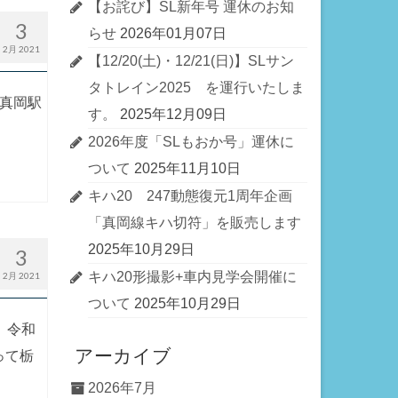
【お詫び】SL新年号 運休のお知
3
らせ
2026年01月07日
2月 2021
【12/20(土)・12/21(日)】SLサン
タトレイン2025 を運行いたしま
ら真岡駅
す。
2025年12月09日
2026年度「SLもおか号」運休に
ついて
2025年11月10日
キハ20 247動態復元1周年企画
「真岡線キハ切符」を販売します
2025年10月29日
3
キハ20形撮影+車内見学会開催に
2月 2021
ついて
2025年10月29日
、令和
アーカイブ
って栃
2026年7月