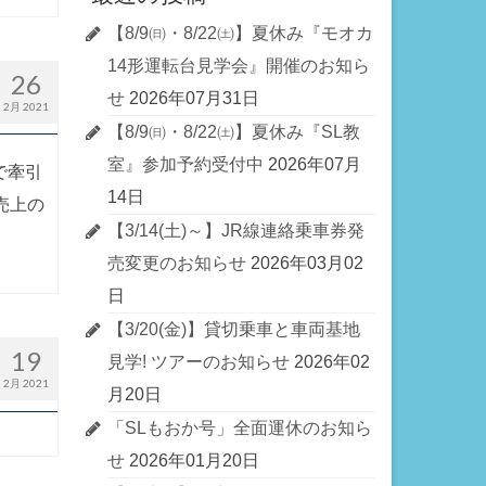
【8/9㈰・8/22㈯】夏休み『モオカ
14形運転台見学会』開催のお知ら
26
せ
2026年07月31日
2月 2021
【8/9㈰・8/22㈯】夏休み『SL教
室』参加予約受付中
2026年07月
で牽引
14日
売上の
【3/14(土)～】JR線連絡乗車券発
売変更のお知らせ
2026年03月02
日
【3/20(金)】貸切乗車と車両基地
19
見学! ツアーのお知らせ
2026年02
2月 2021
月20日
「SLもおか号」全面運休のお知ら
せ
2026年01月20日