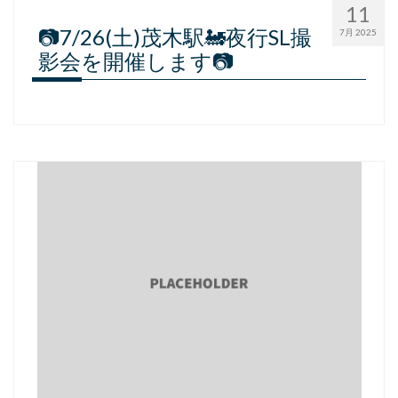
11
📷7/26(土)茂木駅🚂夜行SL撮
7月 2025
影会を開催します📷