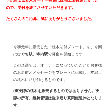
採用情報
下記第２回枕木オーナー募集は販売上限数達しました
ので、受付を終了させていただきます。
会社概要
たくさんのご応募、誠にありがとうございました。
お問い合わせ
サイトポリシー
令和元年に販売した「枕木貼付プレート」を、今回
は
ひぐち駅
、
寺内駅
で募集を開始します。
この企画では、オーナーになっていただいたお客様
のお名前とメッセージをプレートに記載し、本線上
の枕木に貼り付けるものです。
(
※実際の枕木を販売するものではありません。実
際の所有、維持管理は従来通り真岡鐵道㈱となりま
す
)