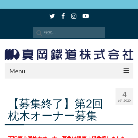
Menu
時刻表・路線図
4
【募集終了】第2回
SLもおか
6月 2020
枕木オーナー募集
SLキューロク館
観光情報