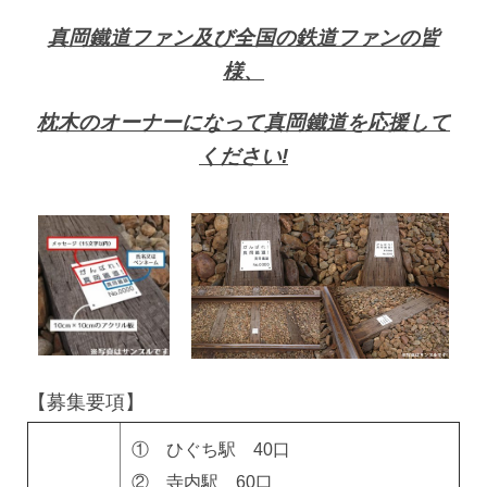
真岡鐵道ファン及び全国の鉄道ファンの皆
様、
枕木のオーナーになって真岡鐵道を応援して
ください!
【募集要項】
① ひぐち駅 40口
② 寺内駅 60口