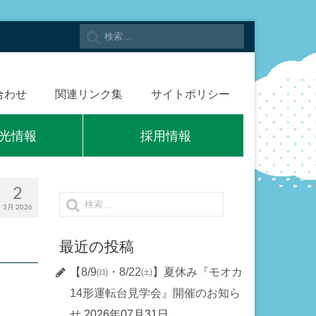
合わせ
関連リンク集
サイトポリシー
光情報
採用情報
2
3月 2026
最近の投稿
【8/9㈰・8/22㈯】夏休み『モオカ
14形運転台見学会』開催のお知ら
せ
2026年07月31日