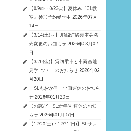
【8/9㈰・8/22㈯】夏休み『SL教
室』参加予約受付中
2026年07月
14日
【3/14(土)～】JR線連絡乗車券発
売変更のお知らせ
2026年03月02
日
【3/20(金)】貸切乗車と車両基地
見学! ツアーのお知らせ
2026年02
月20日
「SLもおか号」全面運休のお知ら
せ
2026年01月20日
【お詫び】SL新年号 運休のお知
らせ
2026年01月07日
【12/20(土)・12/21(日)】SLサン