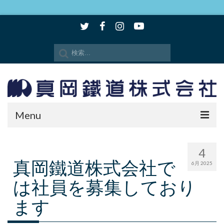
Menu
時刻表・路線図
4
真岡鐵道株式会社で
SLもおか
6月 2025
は社員を募集しており
SLキューロク館
ます
観光情報