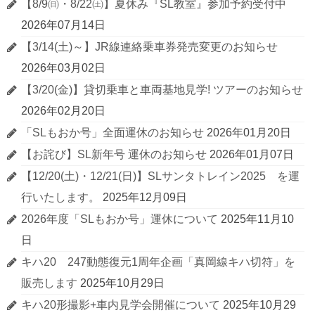
【8/9㈰・8/22㈯】夏休み『SL教室』参加予約受付中
2026年07月14日
【3/14(土)～】JR線連絡乗車券発売変更のお知らせ
2026年03月02日
【3/20(金)】貸切乗車と車両基地見学! ツアーのお知らせ
2026年02月20日
「SLもおか号」全面運休のお知らせ
2026年01月20日
【お詫び】SL新年号 運休のお知らせ
2026年01月07日
【12/20(土)・12/21(日)】SLサンタトレイン2025 を運
行いたします。
2025年12月09日
2026年度「SLもおか号」運休について
2025年11月10
日
キハ20 247動態復元1周年企画「真岡線キハ切符」を
販売します
2025年10月29日
キハ20形撮影+車内見学会開催について
2025年10月29