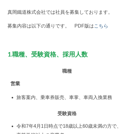
採用情報
会社概要
真岡鐵道株式会社では社員を募集しております。
お問い合わせ
募集内容は以下の通りです。 PDF版は
こちら
サイトポリシー
1.職種、受験資格、採用人数
職種
営業
旅客案内、乗車券販売、車掌、車両入換業務
受験資格
令和7年4月1日時点で18歳以上60歳未満の方で、