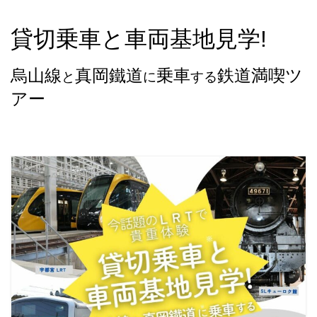
貸切乗車と車両基地見学!
烏山線
真岡鐵道
乗車
鉄道満喫ツ
と
に
する
アー