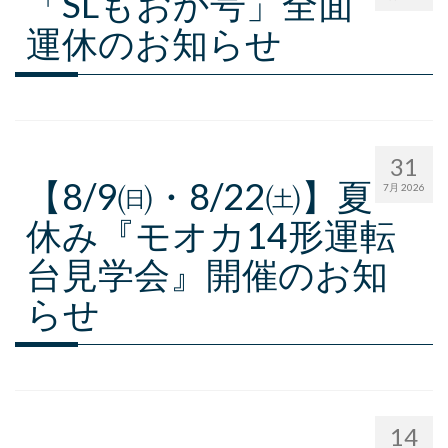
「SLもおか号」全面
採用情報
運休のお知らせ
会社概要
お問い合わせ
サイトポリシー
31
【8/9㈰・8/22㈯】夏
7月 2026
休み『モオカ14形運転
台見学会』開催のお知
らせ
14