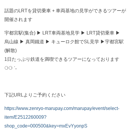
話題のLRTを貸切乗車 + 車両基地の見学ができるツアーが
開催されます
宇都宮駅(集合) ▶︎ LRT車両基地見学 ▶︎ LRT貸切乗車 ▶︎
烏山線 ▶︎ 真岡鐵道 ▶︎ キューロク館でSL見学 ▶︎宇都宮駅
(解散)
1日たっぷり鉄道を満喫できるツアーになっております
⚆⚆ ˊ˗
下記URLよりご予約ください
https://www.zenryo-marupay.com/marupay/event/select-
item/E2512260009?
shop_code=000500&key=mxEvYyonpS