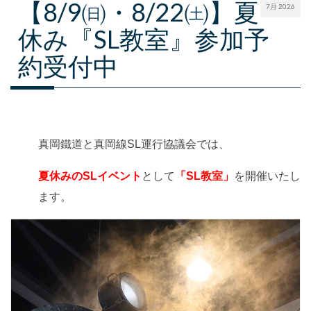
【8/9㈰・8/22㈯】夏
7月 2026
休み『SL教室』参加予
約受付中
真岡鐵道と真岡線SL運行協議会では、
夏休みのSLイベント
として
「SL教室」
を開催いたし
ます。