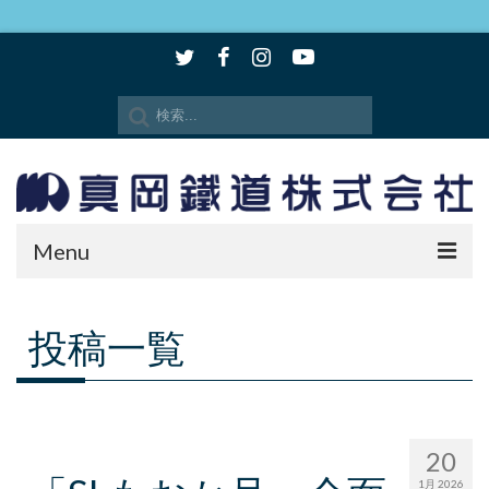
Menu
時刻表・路線図
投稿一覧
SLもおか
SLキューロク館
観光情報
20
1月 2026