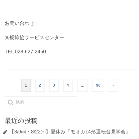
お問い合わせ
㈱栃旅協サービスセンター
TEL 028-627-2450
1
2
3
4
…
90
»
最近の投稿
【8/9㈰・8/22㈯】夏休み『モオカ14形運転台見学会』