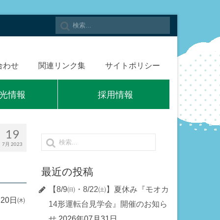
合わせ
関連リンク集
サイトポリシー
光情報
採用情報
19
7月 2023
最近の投稿
【8/9㈰・8/22㈯】夏休み『モオカ
20日㈭
14形運転台見学会』開催のお知ら
せ
2026年07月31日