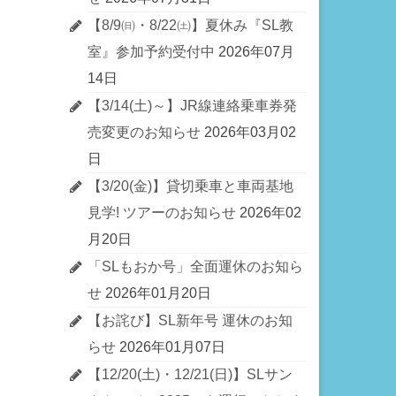
【8/9㈰・8/22㈯】夏休み『SL教
室』参加予約受付中
2026年07月
14日
【3/14(土)～】JR線連絡乗車券発
売変更のお知らせ
2026年03月02
日
【3/20(金)】貸切乗車と車両基地
見学! ツアーのお知らせ
2026年02
月20日
「SLもおか号」全面運休のお知ら
せ
2026年01月20日
【お詫び】SL新年号 運休のお知
らせ
2026年01月07日
【12/20(土)・12/21(日)】SLサン